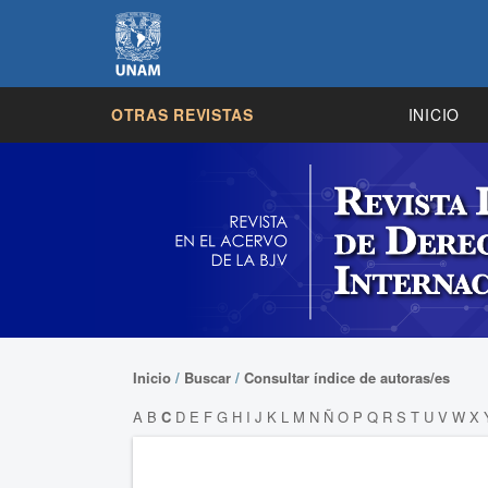
OTRAS REVISTAS
INICIO
Inicio
/
Buscar
/
Consultar índice de autoras/es
A
B
C
D
E
F
G
H
I
J
K
L
M
N
Ñ
O
P
Q
R
S
T
U
V
W
X