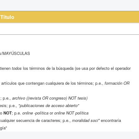
Título
ulas/MAYÚSCULAS
ntienen
todos
los términos de la búsqueda (se usa por defecto el operador
 artículos que contengan cualquiera de los términos; p.e.,
formación OR
; p.e.,
archivo ((revista OR congreso) NOT tesis)
esis; p.e.,
"publicaciones de acceso abierto"
o
NOT
; p.e.
online -política
or
online NOT política
ualquier secuencia de caracteres; p.e.,
moralidad soci*
encontraría
gía"