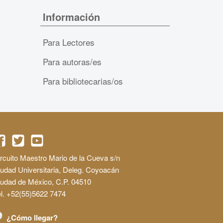
Información
Para Lectores
Para autoras/es
Para bibliotecarias/os
rcuito Maestro Mario de la Cueva s/n
udad Universitaria, Deleg. Coyoacán
iudad de México, C.P. 04510
l. +52(55)5622 7474
¿Cómo llegar?