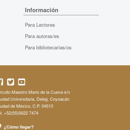
Información
Para Lectores
Para autoras/es
Para bibliotecarias/os
rcuito Maestro Mario de la Cueva s/n
udad Universitaria, Deleg. Coyoacán
iudad de México, C.P. 04510
l. +52(55)5622 7474
¿Cómo llegar?