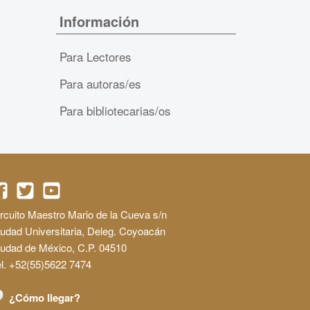
Información
Para Lectores
Para autoras/es
Para bibliotecarias/os
rcuito Maestro Mario de la Cueva s/n
udad Universitaria, Deleg. Coyoacán
iudad de México, C.P. 04510
l. +52(55)5622 7474
¿Cómo llegar?