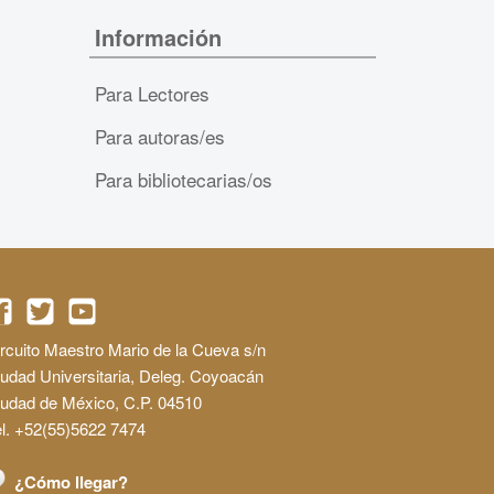
Información
Para Lectores
Para autoras/es
Para bibliotecarias/os
rcuito Maestro Mario de la Cueva s/n
udad Universitaria, Deleg. Coyoacán
iudad de México, C.P. 04510
l. +52(55)5622 7474
¿Cómo llegar?