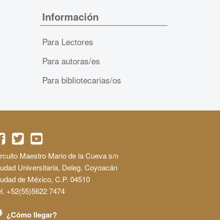
Información
Para Lectores
Para autoras/es
Para bibliotecarias/os
rcuito Maestro Mario de la Cueva s/n
udad Universitaria, Deleg. Coyoacán
iudad de México, C.P. 04510
l. +52(55)5622 7474
¿Cómo llegar?