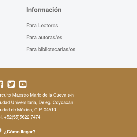
Información
Para Lectores
Para autoras/es
Para bibliotecarias/os
rcuito Maestro Mario de la Cueva s/n
udad Universitaria, Deleg. Coyoacán
iudad de México, C.P. 04510
l. +52(55)5622 7474
¿Cómo llegar?