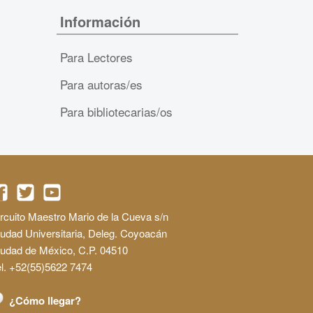
Información
Para Lectores
Para autoras/es
Para bibliotecarias/os
rcuito Maestro Mario de la Cueva s/n
udad Universitaria, Deleg. Coyoacán
iudad de México, C.P. 04510
l. +52(55)5622 7474
¿Cómo llegar?