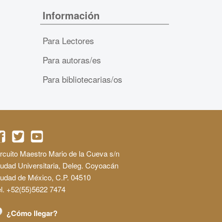
Información
Para Lectores
Para autoras/es
Para bibliotecarias/os
rcuito Maestro Mario de la Cueva s/n
udad Universitaria, Deleg. Coyoacán
iudad de México, C.P. 04510
l. +52(55)5622 7474
¿Cómo llegar?