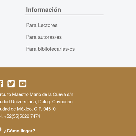
Información
Para Lectores
Para autoras/es
Para bibliotecarias/os
rcuito Maestro Mario de la Cueva s/n
udad Universitaria, Deleg. Coyoacán
iudad de México, C.P. 04510
l. +52(55)5622 7474
¿Cómo llegar?