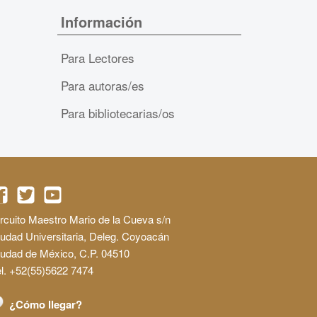
Información
Para Lectores
Para autoras/es
Para bibliotecarias/os
rcuito Maestro Mario de la Cueva s/n
udad Universitaria, Deleg. Coyoacán
iudad de México, C.P. 04510
l. +52(55)5622 7474
¿Cómo llegar?