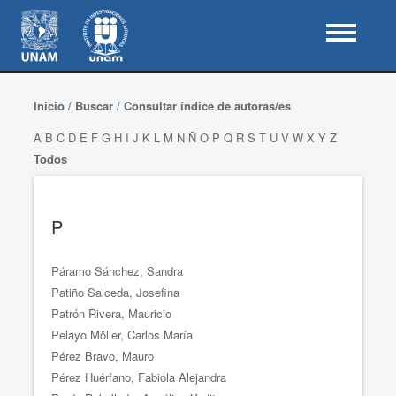
Inicio
/
Buscar
/
Consultar índice de autoras/es
A
B
C
D
E
F
G
H
I
J
K
L
M
N
Ñ
O
P
Q
R
S
T
U
V
W
X
Y
Z
Todos
P
Páramo Sánchez, Sandra
Patiño Salceda, Josefina
Patrón Rivera, Mauricio
Pelayo Möller, Carlos María
Pérez Bravo, Mauro
Pérez Huérfano, Fabiola Alejandra