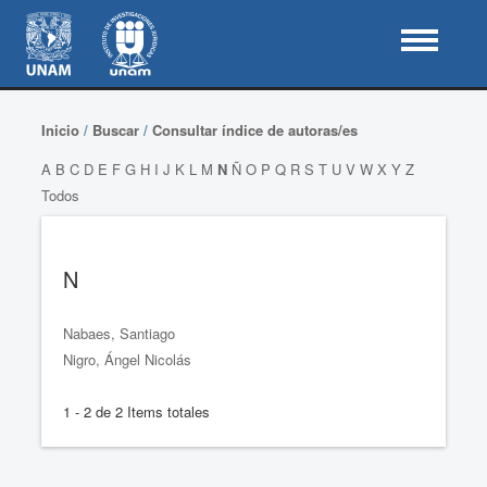
Inicio
/
Buscar
/
Consultar índice de autoras/es
A
B
C
D
E
F
G
H
I
J
K
L
M
N
Ñ
O
P
Q
R
S
T
U
V
W
X
Y
Z
Todos
N
Nabaes, Santiago
Nigro, Ángel Nicolás
1 - 2 de 2 Items totales