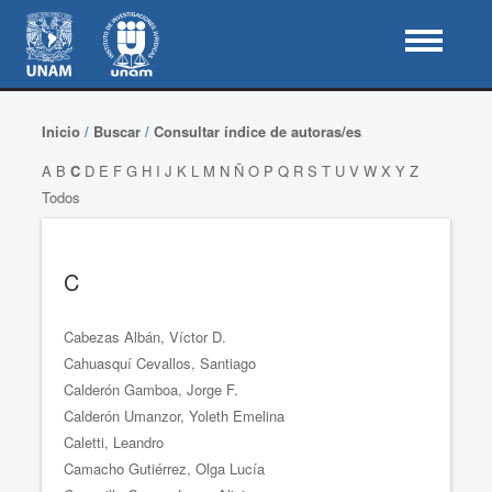
Inicio
/
Buscar
/
Consultar índice de autoras/es
A
B
C
D
E
F
G
H
I
J
K
L
M
N
Ñ
O
P
Q
R
S
T
U
V
W
X
Y
Z
Todos
C
Cabezas Albán, Víctor D.
Cahuasquí Cevallos, Santiago
Calderón Gamboa, Jorge F.
Calderón Umanzor, Yoleth Emelina
Caletti, Leandro
Camacho Gutiérrez, Olga Lucía