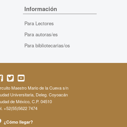
Información
Para Lectores
Para autoras/es
Para bibliotecarias/os
rcuito Maestro Mario de la Cueva s/n
udad Universitaria, Deleg. Coyoacán
iudad de México, C.P. 04510
l. +52(55)5622 7474
¿Cómo llegar?