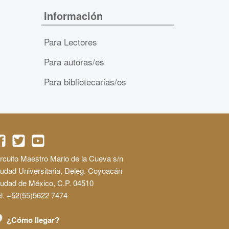
Información
Para Lectores
Para autoras/es
Para bibliotecarias/os
rcuito Maestro Mario de la Cueva s/n
udad Universitaria, Deleg. Coyoacán
iudad de México, C.P. 04510
l. +52(55)5622 7474
¿Cómo llegar?