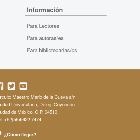
Información
Para Lectores
Para autoras/es
Para bibliotecarias/os
rcuito Maestro Mario de la Cueva s/n
udad Universitaria, Deleg. Coyoacán
iudad de México, C.P. 04510
l. +52(55)5622 7474
¿Cómo llegar?