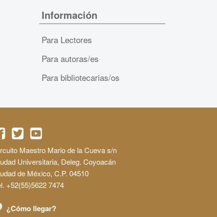
Información
Para Lectores
Para autoras/es
Para bibliotecarias/os
rcuito Maestro Mario de la Cueva s/n
udad Universitaria, Deleg. Coyoacán
iudad de México, C.P. 04510
l. +52(55)5622 7474
¿Cómo llegar?