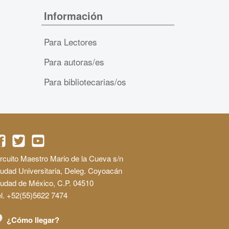
Información
Para Lectores
Para autoras/es
Para bibliotecarias/os
rcuito Maestro Mario de la Cueva s/n
udad Universitaria, Deleg. Coyoacán
iudad de México, C.P. 04510
l. +52(55)5622 7474
¿Cómo llegar?