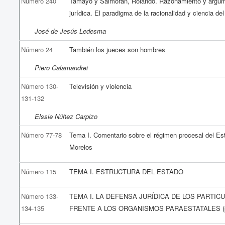
Número 240
Tamayo y Salmorán, Rolando. Razonamiento y argu
jurídica. El paradigma de la racionalidad y ciencia de
José de Jesús Ledesma
Número 24
También los jueces son hombres
Piero Calamandrei
Número 130-
Televisión y violencia
131-132
Elssie Núñez Carpizo
Número 77-78
Tema I. Comentario sobre el régimen procesal del Es
Morelos
Número 115
TEMA I. ESTRUCTURA DEL ESTADO
Número 133-
TEMA I. LA DEFENSA JURÍDICA DE LOS PARTIC
134-135
FRENTE A LOS ORGANISMOS PARAESTATALES (p