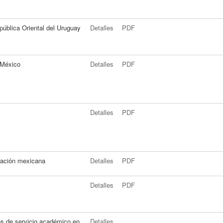
pública Oriental del Uruguay
Detalles
PDF
 México
Detalles
PDF
Detalles
PDF
eración mexicana
Detalles
PDF
Detalles
PDF
os de servicio académico en
Detalles