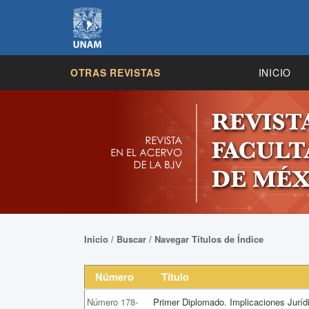
OTRAS REVISTAS
INICIO
Inicio
/
Buscar
/
Navegar Títulos de Índice
Número
Título
Número 178-
Primer Diplomado. Implicaciones Juríd