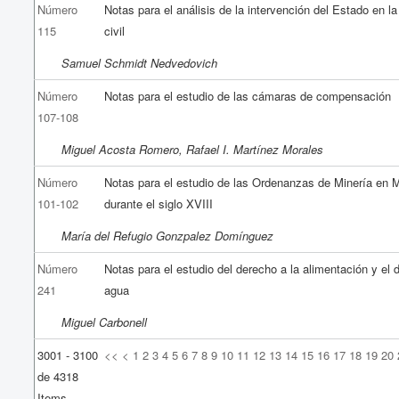
Número
Notas para el análisis de la intervención del Estado en l
115
civil
Samuel Schmidt Nedvedovich
Número
Notas para el estudio de las cámaras de compensación
107-108
Miguel Acosta Romero, Rafael I. Martínez Morales
Número
Notas para el estudio de las Ordenanzas de Minería en 
101-102
durante el siglo XVIII
María del Refugio Gonzpalez Domínguez
Número
Notas para el estudio del derecho a la alimentación y el 
241
agua
Miguel Carbonell
3001 - 3100
<<
<
1
2
3
4
5
6
7
8
9
10
11
12
13
14
15
16
17
18
19
20
de 4318
Items