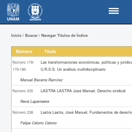
Inicio
/
Buscar
/
Navegar Títulos de Índice
Número
Título
Número 178-
Las transformaciones económicas, políticas y jurídic
179-180
U.R.S.S. Un análisis multidisciplinario
Manuel Becerra Ramírez
Número 235
LASTRA LASTRA José Manuel. Derecho sindical
René Laperrieére
Número 238
Lastra Lastra, José Manuel, Fundamentos de derech
Felipe Celorio Celorio