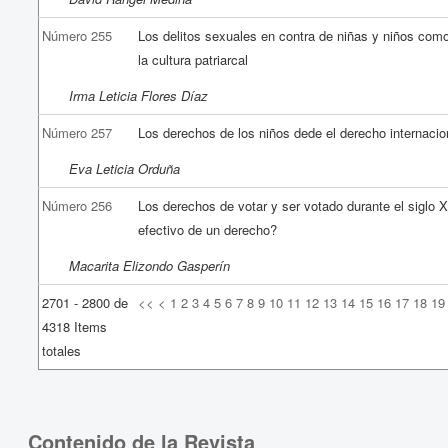
Número 255
Los delitos sexuales en contra de niñas y niños com
la cultura patriarcal
Irma Leticia Flores Díaz
Número 257
Los derechos de los niños dede el derecho internacio
Eva Leticia Orduña
Número 256
Los derechos de votar y ser votado durante el siglo X
efectivo de un derecho?
Macarita Elizondo Gasperín
2701 - 2800 de
<<
<
1
2
3
4
5
6
7
8
9
10
11
12
13
14
15
16
17
18
19
4318 Items
totales
Contenido de la Revista