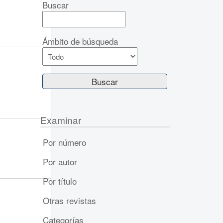
Buscar
Ámbito de búsqueda
Examinar
Por número
Por autor
Por título
Otras revistas
Categorías