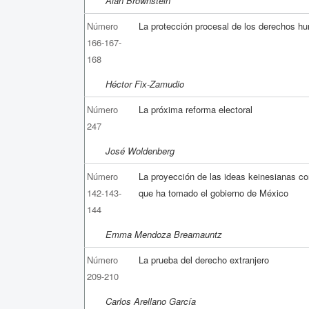
Alan Brownstein
Número
La protección procesal de los derechos h
166-167-
168
Héctor Fix-Zamudio
Número
La próxima reforma electoral
247
José Woldenberg
Número
La proyección de las ideas keinesianas co
142-143-
que ha tomado el gobierno de México
144
Emma Mendoza Breamauntz
Número
La prueba del derecho extranjero
209-210
Carlos Arellano García