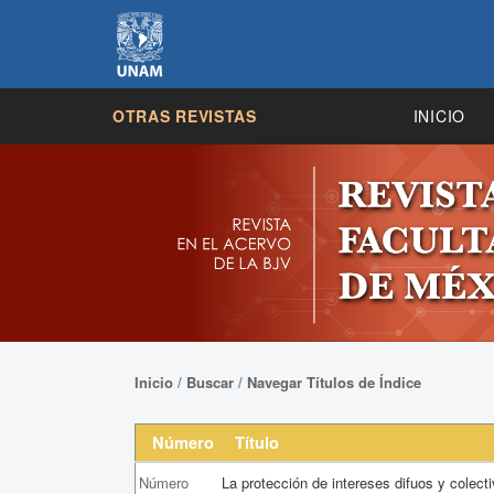
OTRAS REVISTAS
INICIO
Inicio
/
Buscar
/
Navegar Títulos de Índice
Número
Título
Número
La protección de intereses difuos y colectivo