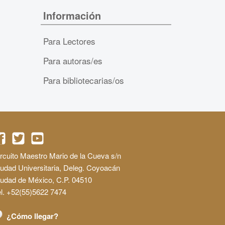
Información
Para Lectores
Para autoras/es
Para bibliotecarias/os
rcuito Maestro Mario de la Cueva s/n
udad Universitaria, Deleg. Coyoacán
iudad de México, C.P. 04510
l. +52(55)5622 7474
¿Cómo llegar?