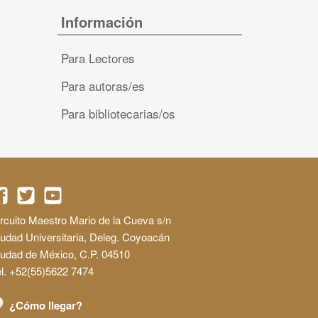
Información
Para Lectores
Para autoras/es
Para bibliotecarias/os
rcuito Maestro Mario de la Cueva s/n
udad Universitaria, Deleg. Coyoacán
iudad de México, C.P. 04510
l. +52(55)5622 7474
¿Cómo llegar?