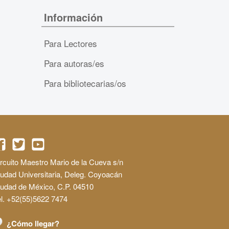
Información
Para Lectores
Para autoras/es
Para bibliotecarias/os
rcuito Maestro Mario de la Cueva s/n
udad Universitaria, Deleg. Coyoacán
iudad de México, C.P. 04510
l. +52(55)5622 7474
¿Cómo llegar?