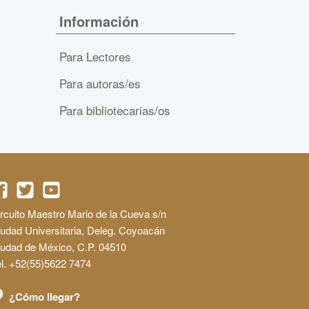
Información
Para Lectores
Para autoras/es
Para bibliotecarias/os
rcuito Maestro Mario de la Cueva s/n
udad Universitaria, Deleg. Coyoacán
iudad de México, C.P. 04510
l. +52(55)5622 7474
¿Cómo llegar?