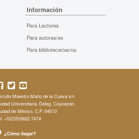
Información
Para Lectores
Para autoras/es
Para bibliotecarias/os
rcuito Maestro Mario de la Cueva s/n
udad Universitaria, Deleg. Coyoacán
iudad de México, C.P. 04510
l. +52(55)5622 7474
¿Cómo llegar?