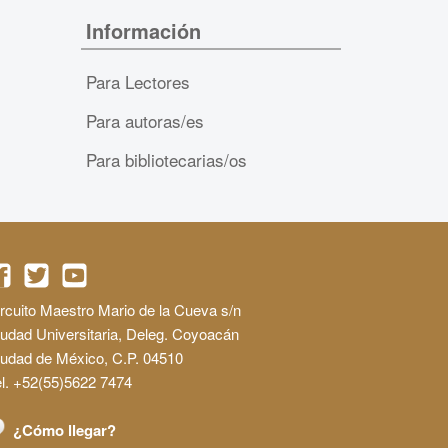
Información
Para Lectores
Para autoras/es
Para bibliotecarias/os
rcuito Maestro Mario de la Cueva s/n
udad Universitaria, Deleg. Coyoacán
iudad de México, C.P. 04510
l. +52(55)5622 7474
¿Cómo llegar?