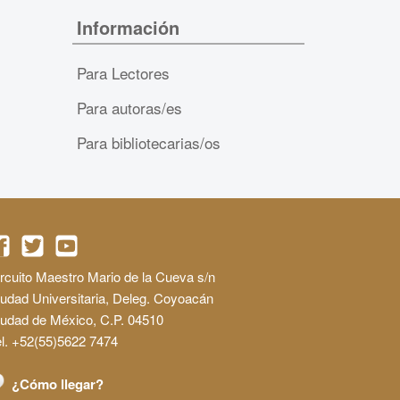
Información
Para Lectores
Para autoras/es
Para bibliotecarias/os
rcuito Maestro Mario de la Cueva s/n
udad Universitaria, Deleg. Coyoacán
iudad de México, C.P. 04510
l. +52(55)5622 7474
¿Cómo llegar?