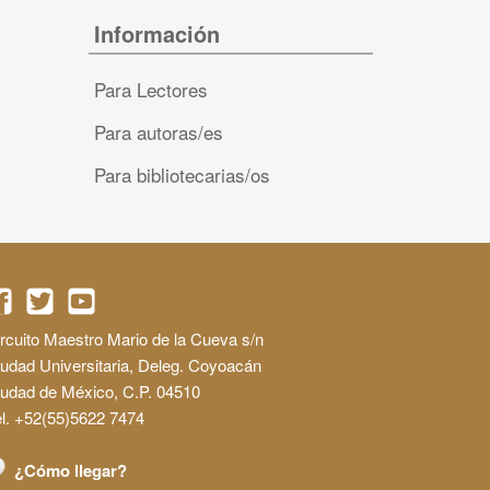
Información
Para Lectores
Para autoras/es
Para bibliotecarias/os
rcuito Maestro Mario de la Cueva s/n
udad Universitaria, Deleg. Coyoacán
iudad de México, C.P. 04510
l. +52(55)5622 7474
¿Cómo llegar?