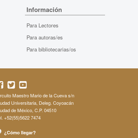
Información
Para Lectores
Para autoras/es
Para bibliotecarias/os
rcuito Maestro Mario de la Cueva s/n
udad Universitaria, Deleg. Coyoacán
iudad de México, C.P. 04510
l. +52(55)5622 7474
¿Cómo llegar?