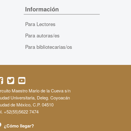
Información
Para Lectores
Para autoras/es
Para bibliotecarias/os
rcuito Maestro Mario de la Cueva s/n
udad Universitaria, Deleg. Coyoacán
iudad de México, C.P. 04510
l. +52(55)5622 7474
¿Cómo llegar?