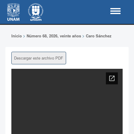
Inicio
>
Número 68, 2026, veinte años
>
Caro Sánchez
Descargar este archivo PDF