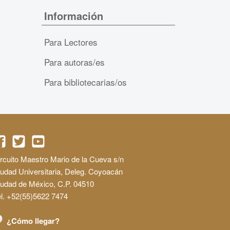
Información
Para Lectores
Para autoras/es
Para bibliotecarias/os
rcuito Maestro Mario de la Cueva s/n
udad Universitaria, Deleg. Coyoacán
iudad de México, C.P. 04510
l. +52(55)5622 7474
¿Cómo llegar?