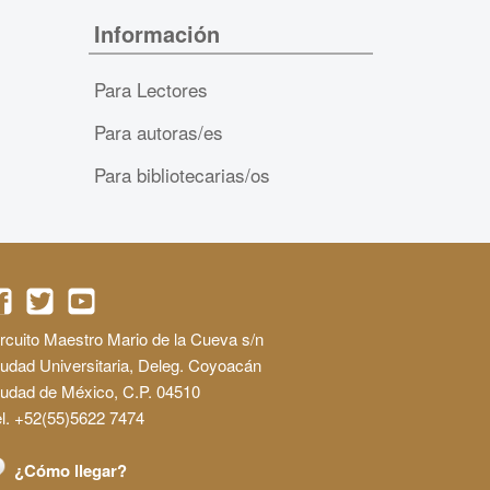
Información
Para Lectores
Para autoras/es
Para bibliotecarias/os
rcuito Maestro Mario de la Cueva s/n
udad Universitaria, Deleg. Coyoacán
iudad de México, C.P. 04510
l. +52(55)5622 7474
¿Cómo llegar?