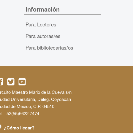
Información
Para Lectores
Para autoras/es
Para bibliotecarias/os
rcuito Maestro Mario de la Cueva s/n
udad Universitaria, Deleg. Coyoacán
iudad de México, C.P. 04510
l. +52(55)5622 7474
¿Cómo llegar?