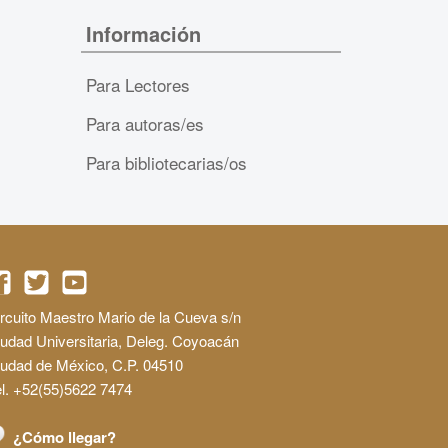
Información
Para Lectores
Para autoras/es
Para bibliotecarias/os
rcuito Maestro Mario de la Cueva s/n
udad Universitaria, Deleg. Coyoacán
iudad de México, C.P. 04510
l. +52(55)5622 7474
¿Cómo llegar?