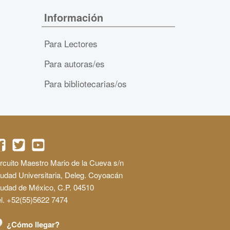
Información
Para Lectores
Para autoras/es
Para bibliotecarias/os
rcuito Maestro Mario de la Cueva s/n
udad Universitaria, Deleg. Coyoacán
iudad de México, C.P. 04510
l. +52(55)5622 7474
¿Cómo llegar?