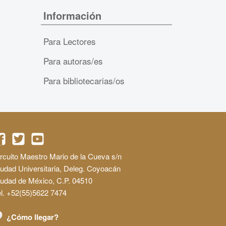
Información
Para Lectores
Para autoras/es
Para bibliotecarias/os
rcuito Maestro Mario de la Cueva s/n
udad Universitaria, Deleg. Coyoacán
iudad de México, C.P. 04510
l. +52(55)5622 7474
¿Cómo llegar?