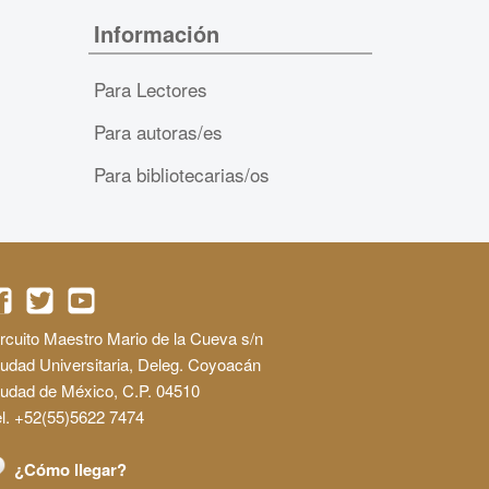
Información
Para Lectores
Para autoras/es
Para bibliotecarias/os
rcuito Maestro Mario de la Cueva s/n
udad Universitaria, Deleg. Coyoacán
iudad de México, C.P. 04510
l. +52(55)5622 7474
¿Cómo llegar?