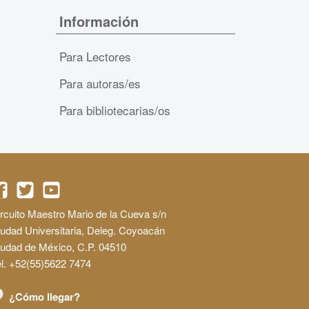
Información
Para Lectores
Para autoras/es
Para bibliotecarias/os
rcuito Maestro Mario de la Cueva s/n
udad Universitaria, Deleg. Coyoacán
iudad de México, C.P. 04510
l. +52(55)5622 7474
¿Cómo llegar?