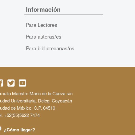
Información
Para Lectores
Para autoras/es
Para bibliotecarias/os
rcuito Maestro Mario de la Cueva s/n
udad Universitaria, Deleg. Coyoacán
iudad de México, C.P. 04510
l. +52(55)5622 7474
¿Cómo llegar?