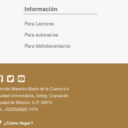
Información
Para Lectores
Para autoras/es
Para bibliotecarias/os
rcuito Maestro Mario de la Cueva s/n
udad Universitaria, Deleg. Coyoacán
iudad de México, C.P. 04510
l. +52(55)5622 7474
¿Cómo llegar?