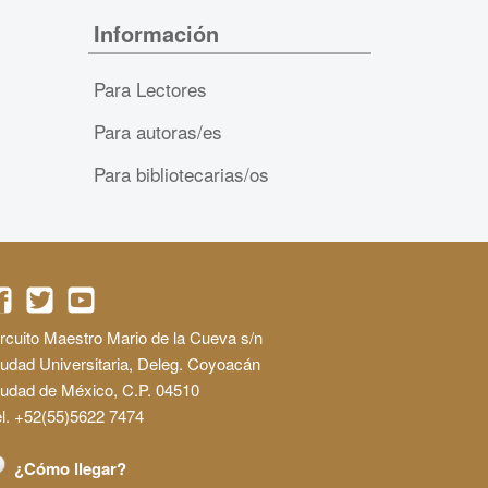
Información
Para Lectores
Para autoras/es
Para bibliotecarias/os
rcuito Maestro Mario de la Cueva s/n
udad Universitaria, Deleg. Coyoacán
iudad de México, C.P. 04510
l. +52(55)5622 7474
¿Cómo llegar?