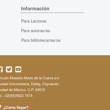
Información
Para Lectores
Para autoras/es
Para bibliotecarias/os
rcuito Maestro Mario de la Cueva s/n
udad Universitaria, Deleg. Coyoacán
iudad de México, C.P. 04510
l. +52(55)5622 7474
¿Cómo llegar?