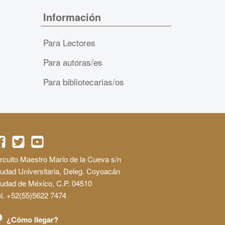
Información
Para Lectores
Para autoras/es
Para bibliotecarias/os
rcuito Maestro Mario de la Cueva s/n
udad Universitaria, Deleg. Coyoacán
iudad de México, C.P. 04510
l. +52(55)5622 7474
¿Cómo llegar?