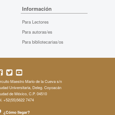
Información
Para Lectores
Para autoras/es
Para bibliotecarias/os
rcuito Maestro Mario de la Cueva s/n
udad Universitaria, Deleg. Coyoacán
iudad de México, C.P. 04510
l. +52(55)5622 7474
¿Cómo llegar?